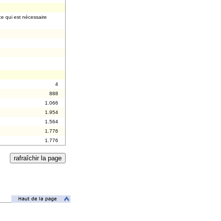
ce qui est nécessaire
4
888
1.066
1.954
1.564
1.776
1.776