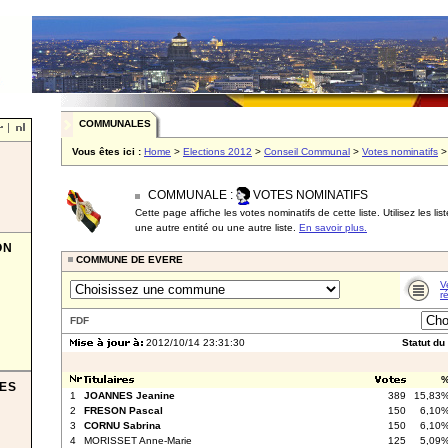
COMMUNALES
Vous êtes ici :
Home
>
Elections 2012
>
Conseil Communal
>
Votes nominatifs
COMMUNALE :
VOTES NOMINATIFS
Cette page affiche les votes nominatifs de cette liste. Utilisez les li
une autre entité ou une autre liste.
En savoir plus.
ON
COMMUNE DE EVERE
V
r
FDF
2012/10/14 23:31:30
Statut du
TES
1
JOANNES Jeanine
389
15,83
2
FRESON Pascal
150
6,10
3
CORNU Sabrina
150
6,10
4
MORISSET Anne-Marie
125
5,09