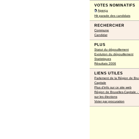
VOTES NOMINATIFS
Aperçu
Hit parade des candidats
RECHERCHER
Commune
Candidat
PLUS
Statut du dépouillement
Evolution du dépouillement
Statistiques
Résultats 2006
LIENS UTILES
Parlement de la Région de Brux
Capitale
Plus d'info sur ce site web
Région de Bruxelles-Capitale - 
sur les élections
Voter par procuration