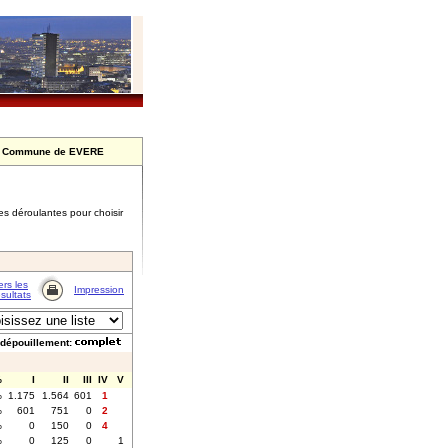
>
Commune de EVERE
stes déroulantes pour choisir
ers les
Impression
ésultats
 dépouillement:
%
I
II
III
IV
V
%
1.175
1.564
601
1
%
601
751
0
2
%
0
150
0
4
%
0
125
0
1