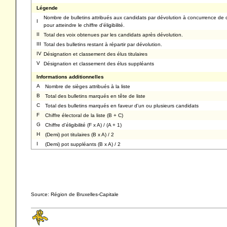
Légende
Nombre de bulletins attribués aux candidats par dévolution à concurrence de 
I
pour atteindre le chiffre d'éligibilité.
II
Total des voix obtenues par les candidats après dévolution.
III
Total des bulletins restant à répartir par dévolution.
IV
Désignation et classement des élus titulaires
V
Désignation et classement des élus suppléants
Informations additionnelles
A
Nombre de sièges attribués à la liste
B
Total des bulletins marqués en tête de liste
C
Total des bulletins marqués en faveur d'un ou plusieurs candidats
F
Chiffre électoral de la liste (B + C)
G
Chiffre d'éligibilité (F x A) / (A + 1)
H
(Demi) pot titulaires (B x A) / 2
I
(Demi) pot suppléants (B x A) / 2
Source: Région de Bruxelles-Capitale