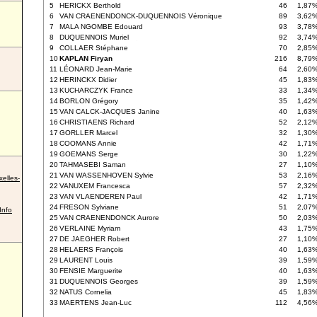
5
HERICKX Berthold
46
1,87
6
VAN CRAENENDONCK-DUQUENNOIS Véronique
89
3,62
7
MALA NGOMBE Edouard
93
3,78
8
DUQUENNOIS Muriel
92
3,74
9
COLLAER Stéphane
70
2,85
10
KAPLAN Firyan
216
8,79
11
LÉONARD Jean-Marie
64
2,60
12
HERINCKX Didier
45
1,83
13
KUCHARCZYK France
33
1,34
14
BORLON Grégory
35
1,42
15
VAN CALCK-JACQUES Janine
40
1,63
16
CHRISTIAENS Richard
52
2,12
17
GORLLER Marcel
32
1,30
18
COOMANS Annie
42
1,71
19
GOEMANS Serge
30
1,22
20
TAHMASEBI Saman
27
1,10
21
VAN WASSENHOVEN Sylvie
53
2,16
elles-
22
VANUXEM Francesca
57
2,32
23
VAN VLAENDEREN Paul
42
1,71
24
FRESON Sylviane
51
2,07
Info
25
VAN CRAENENDONCK Aurore
50
2,03
26
VERLAINE Myriam
43
1,75
27
DE JAEGHER Robert
27
1,10
28
HELAERS François
40
1,63
29
LAURENT Louis
39
1,59
30
FENSIE Marguerite
40
1,63
31
DUQUENNOIS Georges
39
1,59
32
NATUS Cornelia
45
1,83
33
MAERTENS Jean-Luc
112
4,56